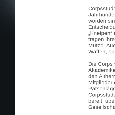
Corpsstude
Jahrhunder
worden sin
Entscheidu
„Kneipen“ 
tragen ihr
Mütze. Auc
Waffen, spi
Die Corps 
Akademiker
den Alther
Mitglieder
Ratschläge
Corpsstude
bereit, übe
Gesellscha