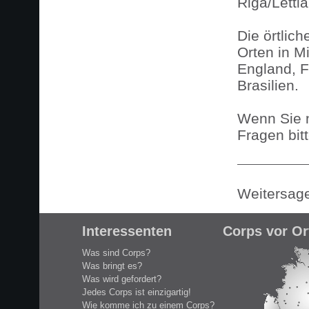
Riga/Lettl
Die örtlic
Orten in M
England, F
Brasilien.
Wenn Sie n
Fragen bitt
Weitersag
Interessenten
Corps vor Or
Was sind Corps?
Was bringt es?
Was wird gefordert?
Jedes Corps ist einzigartig!
Wie komme ich zu einem Corps?