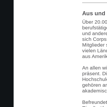
Aus und i
Über 20.00
berufstäti
und ander
sich Corps
Mitglieder
vielen Län
aus Amerik
An allen w
präsent. D
Hochschule
gehören an
akademisc
Befreundet