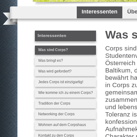
Interessenten
Übe
Was s
Interessenten
Corps sind
Was sind Corps?
Studentenv
Was bringt es?
Österreich
Baltikum, 
Was wird gefordert?
bewährt ha
Jedes Corps ist einzigartig!
in Corps 
gemeinsam
Wie komme ich zu einem Corps?
zusammen 
Tradition der Corps
und lebens
Toleranz i
Networking der Corps
konfession
Wohnen auf dem Corpshaus
Aufnahmekr
Charakter 
Kontakt zu den Corps