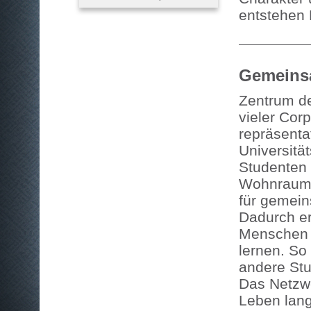
entstehen 
Gemeins
Zentrum d
vieler Corp
repräsentat
Universitä
Studenten 
Wohnraum g
für gemein
Dadurch er
Menschen 
lernen. So
andere Stud
Das Netzwe
Leben lang