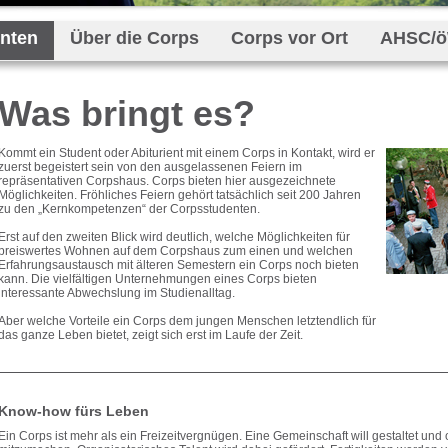
enten
Über die Corps
Corps vor Ort
AHSC/
Was bringt es?
Kommt ein Student oder Abiturient mit einem Corps in Kontakt, wird er
zuerst begeistert sein von den ausgelassenen Feiern im
repräsentativen Corpshaus. Corps bieten hier ausgezeichnete
Möglichkeiten. Fröhliches Feiern gehört tatsächlich seit 200 Jahren
zu den „Kernkompetenzen“ der Corpsstudenten.
Erst auf den zweiten Blick wird deutlich, welche Möglichkeiten für
preiswertes Wohnen auf dem Corpshaus zum einen und welchen
Erfahrungsaustausch mit älteren Semestern ein Corps noch bieten
kann. Die vielfältigen Unternehmungen eines Corps bieten
interessante Abwechslung im Studienalltag.
Aber welche Vorteile ein Corps dem jungen Menschen letztendlich für
das ganze Leben bietet, zeigt sich erst im Laufe der Zeit.
Know-how fürs Leben
Ein Corps ist mehr als ein Freizeitvergnügen. Eine Gemeinschaft will gestaltet und o