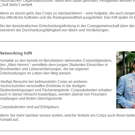
mitzumachen. Organisatorisches Talent wird dabei gefördert, Fertigkeiten werden v
(„Soft Skills“) vertieft.
Wenn es darum geht, das Corps zu repräsentieren – eine Aufgabe, die auch jün
das öffentliche Auftreten und die Redegewandtheit ausgebildet. Das hilft später i
Bei der demokratischen Entscheidungsfindung in der Corpsgemeinschaft üben die
trainieren die Durchsetzungsfähigkeit von Ideen und Vorstellungen.
Networking hilft
Kontakte zu den bereits im Berufsleben stehenden Corpsmitgliedern,
den „Alten Herren“, vermitteln dem jungen Studenten Einsichten in
Berufswelten und Lebenserfahrungen, die bei eigenen
Entscheidungen im Leben den Weg weisen.
Häufige Besuche bei befreundeten Corps an anderen
Hochschulorten verschaffen Einblicke in die dortigen
Studienbedingungen und Fächerangebote. Corpsstudenten erhalten
auch in dieser Hinsicht Insidertipps, werden überall von Freunden
empfangen und finden Gleichgesinnte.
Corpsstudenten sind auf Erfolgskurs.
Wenn Sie mehr darüber wissen wollen, welche Vorteile ein Corps auch Ihnen biet
Kontakt auf...