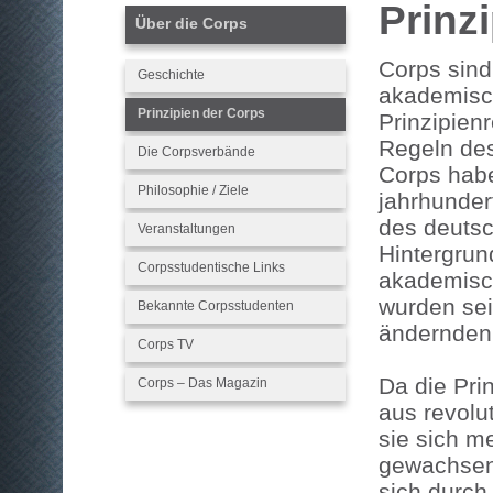
Prinz
Über die Corps
Corps sind
Geschichte
akademisc
Prinzipien der Corps
Prinzipienr
Regeln de
Die Corpsverbände
Corps habe
Philosophie / Ziele
jahrhunder
des deuts
Veranstaltungen
Hintergrun
Corpsstudentische Links
akademisch
wurden sei
Bekannte Corpsstudenten
ändernden 
Corps TV
Da die Pri
Corps – Das Magazin
aus revolu
sie sich m
gewachsene
sich durch