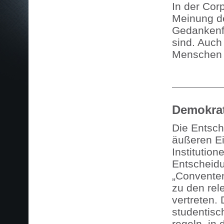
In der Cor
Meinung de
Gedankenfr
sind. Auch
Menschen 
Demokrat
Die Entsch
äußeren Ei
Institution
Entscheidu
„Conventen
zu den rel
vertreten. 
studentisc
regeln, in