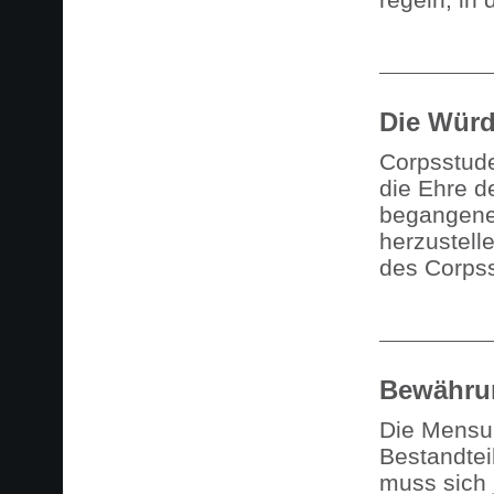
Die Wür
Corpsstude
die Ehre d
begangenen
herzustel
des Corps
Bewähru
Die Mensur
Bestandtei
muss sich 